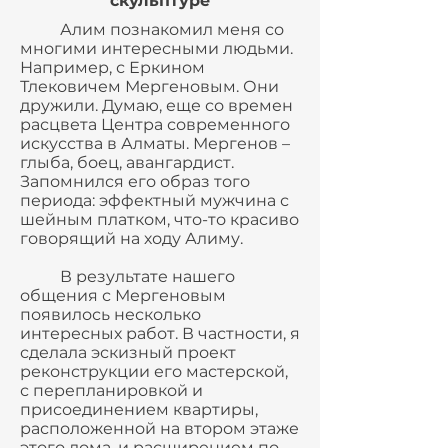
скульптуре
Алим познакомил меня со
многими интересными людьми.
Например, с Еркином
Тлековичем Мергеновым. Они
дружили. Думаю, еще со времен
расцвета Центра современного
искусства в Алматы. Мергенов –
глыба, боец, авангардист.
Запомнился его образ того
периода: эффектный мужчина с
шейным платком, что-то красиво
говорящий на ходу Алиму.
В результате нашего
общения с Мергеновым
появилось несколько
интересных работ. В частности, я
сделала эскизный проект
реконструкции его мастерской,
с перепланировкой и
присоединением квартиры,
расположенной на втором этаже
этого дома, и расширением по