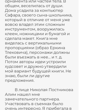
орнамента или частей тела. В
общем, веселилась от души.
Дома усадила за компьютер
Сафара, своего сына-школьника,
который в отличие от меня уже
вовсю владел этим сложным
инструментом, вооружилась
клеем, ножницами и бумагой и
сделала макет. Книга мне
виделась с вертикальными
пропорциями (образ Еркина
Тлековича), персонажи должны
были въезжать в нее… и т. д.
Потом авторы идеи устроили
худсовет и дружно утвердили
мой вариант будущей книги. Не
знаю, были ли другие
предложения.
В лице Николая Постникова
Алим нашел мне
замечательного партнера.
Участвовать в съемках было
очень интересно. Я прибегала в