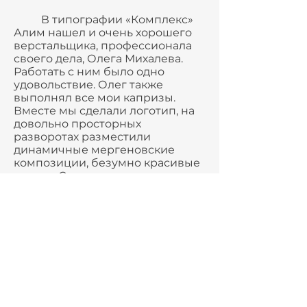
В типографии «Комплекс»
Алим нашел и очень хорошего
верстальщика, профессионала
своего дела, Олега Михалева.
Работать с ним было одно
удовольствие. Олег также
выполнял все мои капризы.
Вместе мы сделали логотип, на
довольно просторных
разворотах разместили
динамичные мергеновские
композиции, безумно красивые
детали. Считаю, что каталог наш
получился стильным, очень
деликатно помещены
фотографии из семейного
альбома на подкрашенном
картоне. Безмерно благодарна
Алиму за свое участие в таком
уникальном проекте.
Алим был и куратором
проекта, и искусствоведом-