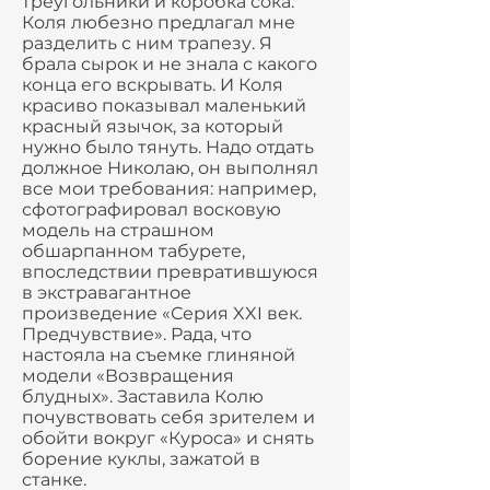
треугольники и коробка сока.
Коля любезно предлагал мне
разделить с ним трапезу. Я
брала сырок и не знала с какого
конца его вскрывать. И Коля
красиво показывал маленький
красный язычок, за который
нужно было тянуть. Надо отдать
должное Николаю, он выполнял
все мои требования: например,
сфотографировал восковую
модель на страшном
обшарпанном табурете,
впоследствии превратившуюся
в экстравагантное
произведение «Серия XXI век.
Предчувствие». Рада, что
настояла на съемке глиняной
модели «Возвращения
блудных». Заставила Колю
почувствовать себя зрителем и
обойти вокруг «Куроса» и снять
борение куклы, зажатой в
станке.