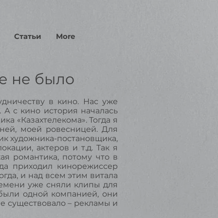
Статьи
More
ще не было
дничеству в кино. Нас уже
 А с кино история началась
ика «Казахтелекома». Тогда я
ней, моей ровесницей. Для
к художника-постановщика,
ации, актеров и т.д. Так я
ая романтика, потому что в
уда приходил кинорежиссер
гда, и над всем этим витала
ремени уже сняли клипы для
 были одной компанией, они
не существовало – рекламы и