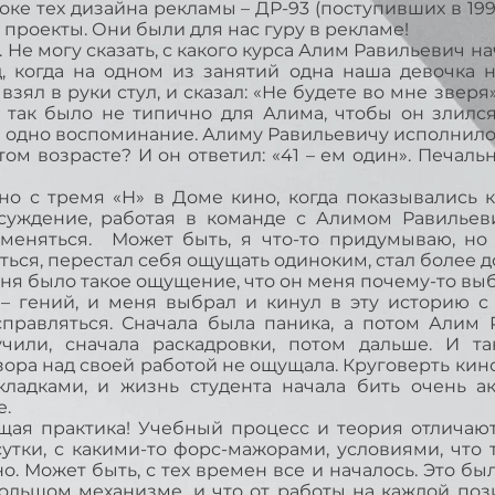
е тех дизайна рекламы – ДР-93 (поступивших в 199
 проекты. Они были для нас гуру в рекламе!
Не могу сказать, с какого курса Алим Равильевич н
, когда на одном из занятий одна наша девочка 
взял в руки стул, и сказал: «Не будете во мне зверя
о так было не типично для Алима, чтобы он злился
 одно воспоминание. Алиму Равильевичу исполнилось
ом возрасте? И он ответил: «41 – ем один». Печаль
о с тремя «Н» в Доме кино, когда показывались к
суждение, работая в команде с Алимом Равильеви
 меняться. Может быть, я что-то придумываю, но 
яться, перестал себя ощущать одиноким, стал более
ня было такое ощущение, что он меня почему-то выб
 – гений, и меня выбрал и кинул в эту историю с
справляться. Сначала была паника, а потом Алим 
учили, сначала раскадровки, потом дальше. И т
зора над своей работой не ощущала. Круговерть кин
ладками, и жизнь студента начала бить очень а
е.
ая практика! Учебный процесс и теория отличаются
 сутки, с какими-то форс-мажорами, условиями, что 
. Может быть, с тех времен все и началось. Это бы
 большом механизме, и что от работы на каждой по