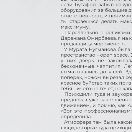
если бутафор забыл какую-
оборудования за большие де
ответственность, и понимание
ты стараешься делать мак
максимуму.
Параллельно с роликами м
Дарежана Омирбаева, я на ко
продавщицу мороженого.
У Мурата Нугманова была т
пространство – open space. 
у них дверь не закрывал
бесконечные чаяпития. Ле
вымазывались до ушей. Зд
поперек, ножом вырезал се
красное буйство таких приз
тебя ничего не течет, не кап
Приходили туда и звукоре
предпоказ уже завершенног
движением, и помню, как Ал
«Вот это профессионализм!»
определила.
Атмосфера там была какой-
люди, которые туда приходил