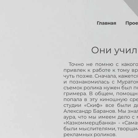
Главная
Про
Они учили
Точно не помню с какого 
привлек к работе к тому в
чуть позже. Сначала, кажетс
и познакомилась с Мурато
съемок ролика нужен был 
гримера. В общем, помощни
попала в эту киношную сре
студии «Скиф» все были д
Александр Баранов. Мы знал
аура, что мы имеем дело с
«Казкоммерцбанка» - «Сама
были мыслителями, творцами
рекламных роликов.