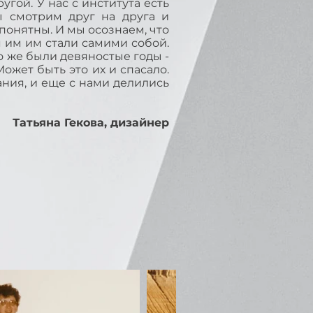
угой. У нас с института есть
ы смотрим друг на друга и
понятны. И мы осознаем, что
я им им стали самими собой.
о же были девяностые годы -
Может быть это их и спасало.
ния, и еще с нами делились
Татьяна Гекова, дизайнер