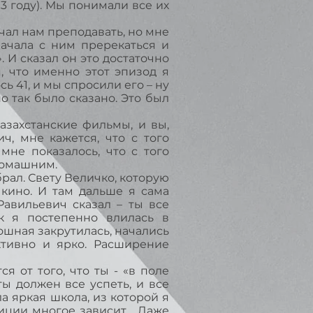
3 году). Мы понимали все их
ачал нам преподавать, но мне
начала с ним пререкаться и
». И сказал он это достаточно
, что именно этот эпизод я
 41, и мы спросили его – ну
но так было сказано. Это был
азахстанские фильмы, и вы,
ч, мне кажется, что с того
мне показалось, что с того
 домашним.
рал. Свету Величко, которую
 кино. И там дальше я сама
Равильевич сказал – ты все
ак я постепенно влилась в
ошная закрутилась, начались
ктивно и ярко. Расширение
 от того, что ты - «в поле
ты должен все успеть, и все
ла яркая школа, из которой я
зиции многое зависит. Даже