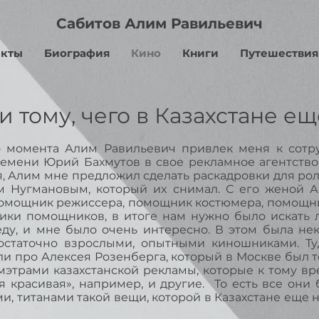
Сабитов Алим
Равильевич
екты
Биография
Кино
Книги
Путешествия
 тому, чего в Казахстане е
момента Алим Равильевич привлек меня к сотру
ремени Юрий Бахмутов в свое рекламное агентство.
я, Алим мне предложил сделать раскадровки для рол
м Нугмановым, который их снимал. С его женой А
помощник режиссера, помощник костюмера, помощни
ки помощников, в итоге нам нужно было искать лок
ду, и мне было очень интересно. В этом была нек
остаточно взрослыми, опытными киношниками. Т
и про Алексея Розенберга, который в Москве был то
 мэтрами казахстанской рекламы, которые к тому в
я красивая», например, и другие. То есть все они
, титанами такой вещи, которой в Казахстане еще 