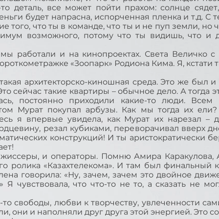
то деталь, все может пойти прахом: солнце сядет
ньги будет напрасна, испорченная пленка и т.д. С т
 того, что ты в команде, что ты и не пуп земли, но 
симум возможного, потому что ты видишь, что и д
ы работали и на кинопроектах. Света Величко с 
роткометражке «Зоопарк» Родиона Кима. Я, кстати т
акая архитекторско-киношная среда. Это же был и д
Это сейчас такие квартиры – обычное дело. А тогда
ась, постоянно приходили какие-то люди. Всем 
том Мурат покупал арбузы. Как мы тогда их ели
есь я впервые увидела, как Мурат их нарезал – 
рдцевину, резал кубиками, переворачивал вверх дно
матических конструкций! И ты аристократически бе
ает!
жиссеры, и операторы. Помню Амира Каракулова, 
о ролика «Казахтелекома». И там был финальный 
ена говорила: «Ну, зачем, зачем это двойное движ
 Я чувствовала, что что-то не то, а сказать не мог
то свободы, любви к творчеству, увлеченности сам
и, они и наполняли друг друга этой энергией. Это с