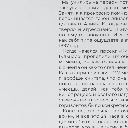
Мы учились на первом поток
заслуги, регалии, сделанные
Занятия я прекрасно помню. 
вспоминается такой эпизод
доставать Алима. И тогда он 
твердо и агрессивно. И эт
почему-то запомнила. И еще
как себя типа ощущаете в эт
1997 год.
Когда начался проект «Кин
Гульнара, проводили их об
момента, он как-то начала
момента он как-то стал мен
Как мы пришли в кино? У ме
я вообще считала, что она
постепенно начала как-то 
умеешь, делай, как тебя 
кинопроцесс, и особого над
съемочные процессы с нак
горизонтов было конкретно
Конечно, это была настоящ
воин», и все это 24 часа в
должно быть четко сработано
вынесла, что я – винтик в