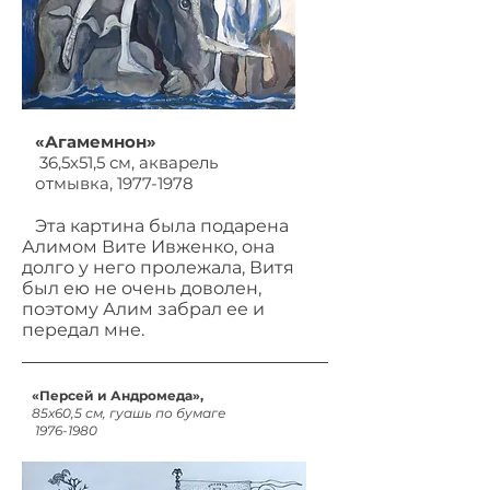
«Агамемнон»
36,5х51,5 см, акварель
отмывка,
1977-1978
Эта картина была подарена
Алимом Вите Ивженко, она
долго у него пролежала, Витя
был ею не очень доволен,
поэтому Алим забрал ее и
передал мне.
«Персей и Андромеда»,
85х60,5 см, гуашь по бумаге
1976-1980